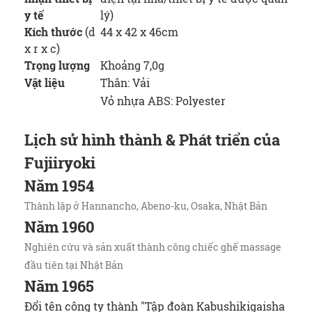
y tế
lý)
Kích thước
(d
44 x 42 x 46cm
x r x c)
Trọng lượng
Khoảng 7,0g
Vật liệu
Thân: Vải
Vỏ nhựa ABS: Polyester
Lịch sử hình thành & Phát triển của
Fujiiryoki
Năm 1954
Thành lập ở Hannancho, Abeno-ku, Osaka, Nhật Bản
Năm 1960
Nghiên cứu và sản xuất thành công chiếc ghế massage
đầu tiên tại Nhật Bản
Năm 1965
Đổi tên công ty thành "Tập đoàn Kabushikigaisha