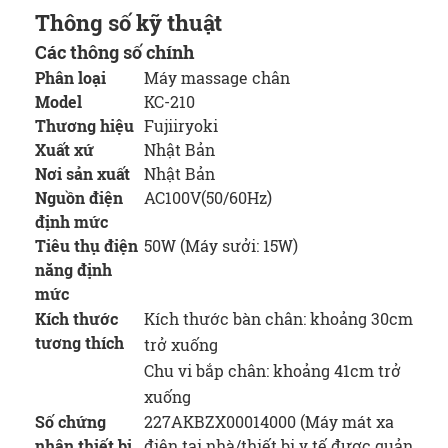
Thông số kỹ thuật
Các thông số chính
Phân loại
Máy massage chân
Model
KC-210
Thương hiệu
Fujiiryoki
Xuất xứ
Nhật Bản
Nơi sản xuất
Nhật Bản
Nguồn điện
AC100V(50/60Hz)
định mức
Tiêu thụ điện
50W (Máy sưởi: 15W)
năng định
mức
Kích thước
Kích thước bàn chân: khoảng 30cm
tương thích
trở xuống
Chu vi bắp chân: khoảng 41cm trở
xuống
Số chứng
227AKBZX00014000 (Máy mát xa
nhận thiết bị
điện tại nhà/thiết bị y tế được quản