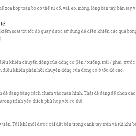
xoa bóp toàn bộ cơ thể từ cổ, vai, eo, mông, lòng bàn tay, bàn tay 
 tế
kiểm soát tốt tốc độ quay được sử dụng để điều khiển các quả bóng l
ế
điều khiển chuyển động của động cơ (lên / xuống, trái / phải, trước /
điều khiển phản hồi chuyển động của động cơ ở tốc độ cao.
 dễ dàng bằng cách chạm vào màn hình. Thật dễ dàng để chọn các
hương trình yêu thích phù hợp với cơ thể
 trên. Túi khí mới được cài đặt bên trong cánh tay trên và túi khí 