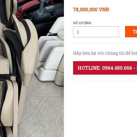
78,000,000 VNĐ
SỐ LƯỢNG:
T
Hãy liên hệ với chúng tôi để b
HOTLINE: 0964.480.666 