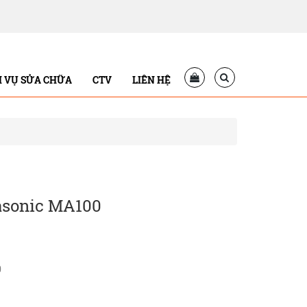
H VỤ SỬA CHỮA
CTV
LIÊN HỆ
asonic MA100
0