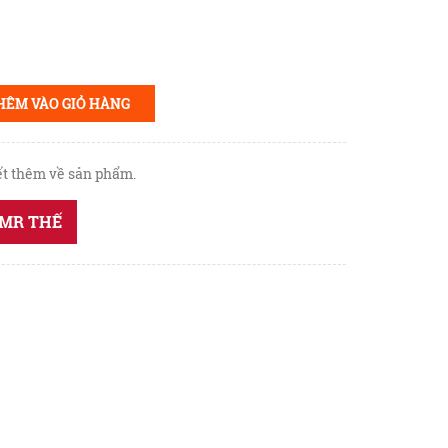
HÊM VÀO GIỎ HÀNG
iết thêm về sản phẩm.
- MR THẾ