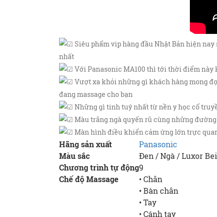
Siêu phẩm vip hàng đầu Nhật Bản hiện nay s
nhất
Với Panasonic MA100 thì tới thời điểm này 
Vượt xa khỏi những gì khách hàng mong đợi 
đang massage cho bạn
Những gì tinh tuý nhất từ nền y học cổ truy
Màu trắng ngà quyến rũ cùng những đường con
Màn hình điều khiển cảm ứng lớn trực quan
Hãng sản xuất
Panasonic
Màu sắc
Đen / Ngà / Luxor Be
Chương trình tự động
9
Chế độ Massage
• Chân
• Bàn chân
• Tay
• Cánh tay