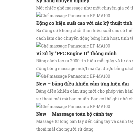
Kỹ năng chuyên nghiệp
Một chiếc ghế massage như một chuyên gia có thể 
Động cơ hiệu suất cao với các kỹ thuật tinh
Ba động cơ không chổi than hiệu suất cao có thể 
cách làm cho chuyển động bóng linh hoạt, tinh t
Vi xử lý “PFC Engine II” thông minh
Bằng cách tạo ra 2000 tín hiệu mỗi giây và tự do 
động bóng massage mượt mà đạt được bằng cách 
New – bảng điều khiển cảm ứng hiện đại
Bảng điều khiển cảm ứng mới cho phép vận hành
sự thoải mái mà bạn muốn. Bạn có thể ghi nhớ c
New – Masssage toàn bộ cánh tay
Massage từ lòng bàn tay đến cẳng tay và cánh tay
thoải mái cho người sử dụng