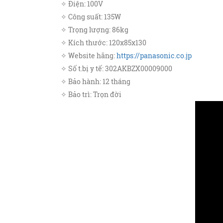
✧ Điện: 100V
✧ Công suất: 135W
✧ Trọng lượng: 86kg
✧ Kích thước: 120x85x130
✧ Website hãng:
https://panasonic.co.jp
✧ Số t.bị y tế: 302AKBZX00009000
✧ Bảo hành: 12 tháng
✧ Bảo trì: Trọn đời