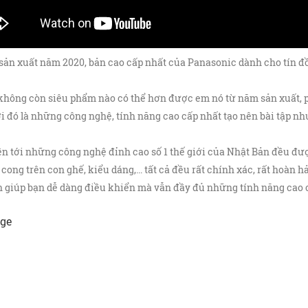
ản xuất năm 2020, bản cao cấp nhất của Panasonic dành cho tín đồ
không còn siêu phẩm nào có thể hơn được em nó từ năm sản xuất, p
đó là những công nghệ, tính năng cao cấp nhất tạo nên bài tập nh
ền tới những công nghệ đỉnh cao số 1 thế giới của Nhật Bản đều đư
g trên con ghế, kiểu dáng,... tất cả đều rất chính xác, rất hoàn hả
 giúp bạn dễ dàng điều khiển mà vẫn đầy đủ những tính năng cao 
ige