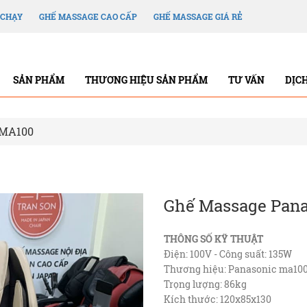
 CHẠY
GHẾ MASSAGE CAO CẤP
GHẾ MASSAGE GIÁ RẺ
SẢN PHẨM
THƯƠNG HIỆU SẢN PHẨM
TƯ VẤN
DỊC
 MA100
Ghế Massage Pan
THÔNG SỐ KỸ THUẬT
Điện: 100V - Công suất: 135W
Thương hiệu: Panasonic ma10
Trọng lượng: 86kg
Kích thước: 120x85x130