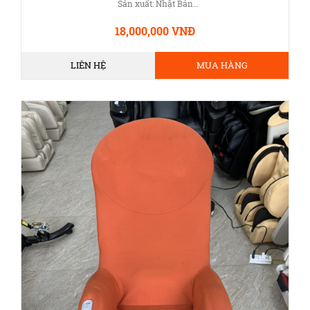
Sản xuất: Nhật Bản
Điện: 100V
Công suất: 270W, sưởi: 33W
18,000,000 VNĐ
Màu sắc: Đen
Bảo hành: 12 tháng (1 đổi 1)
LIÊN HỆ
MUA HÀNG
Bảo trì: Trọn đời
Vận chuyển: Miễn phí
Tặng kèm: Biến áp