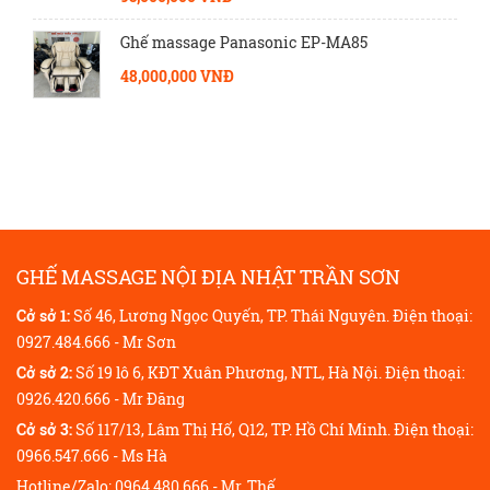
Ghế massage Panasonic EP-MA85
48,000,000 VNĐ
GHẾ MASSAGE NỘI ĐỊA NHẬT TRẦN SƠN
Cở sở 1:
Số 46, Lương Ngọc Quyến, TP. Thái Nguyên. Điện thoại:
0927.484.666 - Mr Sơn
Cở sở 2:
Số 19 lô 6, KĐT Xuân Phương, NTL, Hà Nội. Điện thoại:
0926.420.666 - Mr Đăng
Cở sở 3:
Số 117/13, Lâm Thị Hố, Q12, TP. Hồ Chí Minh. Điện thoại:
0966.547.666 - Ms Hà
Hotline/Zalo: 0964.480.666 - Mr. Thế