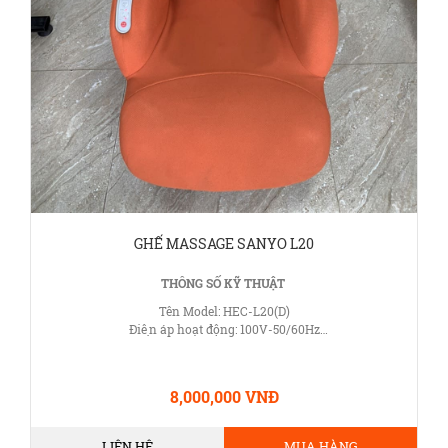
GHẾ MASSAGE SANYO L20
THÔNG SỐ KỸ THUẬT
Tên Model: HEC-L20(D)
Điện áp hoạt động: 100V-50/60Hz
Công suất: 45W
8,000,000 VNĐ
LIÊN HỆ
MUA HÀNG