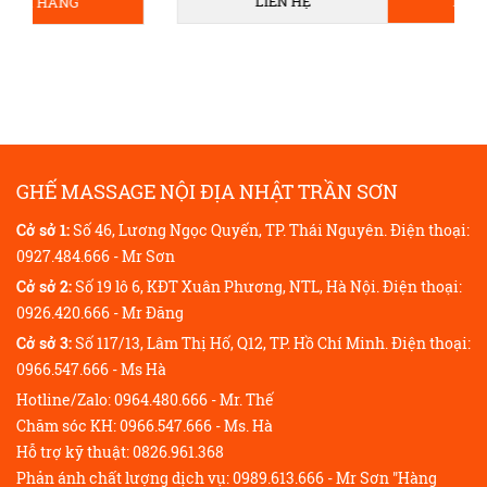
LIÊN HỆ
MUA HÀNG
GHẾ MASSAGE NỘI ĐỊA NHẬT TRẦN SƠN
Cở sở 1:
Số 46, Lương Ngọc Quyến, TP. Thái Nguyên. Điện thoại:
0927.484.666 - Mr Sơn
Cở sở 2:
Số 19 lô 6, KĐT Xuân Phương, NTL, Hà Nội. Điện thoại:
0926.420.666 - Mr Đăng
Cở sở 3:
Số 117/13, Lâm Thị Hố, Q12, TP. Hồ Chí Minh. Điện thoại:
0966.547.666 - Ms Hà
Hotline/Zalo: 0964.480.666 - Mr. Thế
Chăm sóc KH: 0966.547.666 - Ms. Hà
Hỗ trợ kỹ thuật: 0826.961.368
Phản ánh chất lượng dịch vụ: 0989.613.666 - Mr Sơn "Hàng