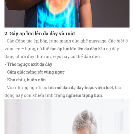
2. Gây áp lực lên dạ dày và ruột
- Các động tác ép, bóp, rung mạnh của ghế massage, đặc biệt ở
vùng eo – bụng, có thể
tạo áp lực lớn lên dạ dày
.Khi dạ dày
đang chứa đầy thức ăn, việc này có thể dẫn đến:
- Trào ngược axit dạ dày
- Cảm giác nóng rát vùng ngực
- Khó chịu, buồn nôn
- Với những người có
tiền sử đau dạ dày hoặc viêm loét
, tác
động này còn khiến tình trạng
nghiêm trọng hơn
.