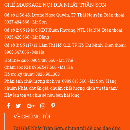
GHẾ MASSAGE NỘI ĐỊA NHẬT TRẦN SƠN
Cở sở 1:
Số 46, Lương Ngọc Quyến, TP. Thái Nguyên. Điện thoại:
0927.484.666 - Mr Sơn
Cở sở 2:
Số 19 lô 6, KĐT Xuân Phương, NTL, Hà Nội. Điện thoại:
0926.420.666 - Mr Đăng
Cở sở 3:
Số 117/13, Lâm Thị Hố, Q12, TP. Hồ Chí Minh. Điện thoại:
0966.547.666 - Ms Hà
Hotline/Zalo: 0964.480.666 - Mr. Thế
Chăm sóc KH: 0966.547.666 - Ms. Hà
Hỗ trợ kỹ thuật: 0826.961.368
Phản ánh chất lượng dịch vụ: 0989.613.666 - Mr Sơn "Hàng
chuẩn Nhật, chuẩn giá, chuẩn chất lượng, dịch vụ tận tâm"
Hãy lan toả và chia sẻ nếu bạn hài lòng!
VỀ CHÚNG TÔI
Tại Ghế Nhật Trần Sơn, chúng tôi đề cao đạo đức