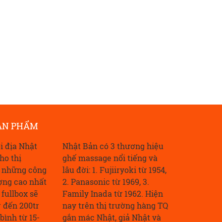
hi có nhu cầu mua ghế massage,
Xuất hiện tại thị trường Việt 
hông ít người băn khoăn nên
được hàng triệu người tiêu d
a loại gì, giá thành ra sao và
Việt tin tưởng, lựa chọn và sử
ương hiệu nào đáng tin cậy.
dụng là các siêu phẩm máy
Đọc tiếp
Đọc tiếp
massage nội địa Nhật Bản
ẢN PHẨM
i địa Nhật
Nhật Bản có 3 thương hiệu
ho thị
ghế massage nổi tiếng và
i những công
lâu đời: 1. Fujiiryoki từ 1954,
ợng cao nhất
2. Panasonic từ 1969, 3.
fullbox sẽ
Family Inada từ 1962. Hiện
r đến 200tr
nay trên thị trường hàng TQ
bình từ 15-
gắn mác Nhật, giả Nhật và