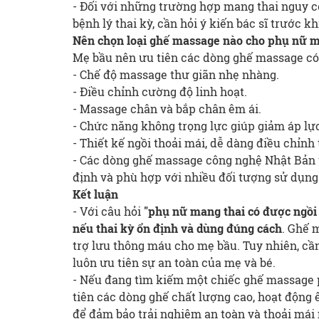
- Đối với những trường hợp mang thai nguy cơ
bệnh lý thai kỳ, cần hỏi ý kiến bác sĩ trước k
Nên chọn loại ghế massage nào cho phụ nữ m
Mẹ bầu nên ưu tiên các dòng ghế massage có
- Chế độ massage thư giãn nhẹ nhàng.
- Điều chỉnh cường độ linh hoạt.
- Massage chân và bắp chân êm ái.
- Chức năng không trọng lực giúp giảm áp lực
- Thiết kế ngồi thoải mái, dễ dàng điều chỉnh 
- Các dòng ghế massage công nghệ Nhật Bản 
định và phù hợp với nhiều đối tượng sử dụng 
Kết luận
- Với câu hỏi
"phụ nữ mang thai có được ngồ
nếu thai kỳ ổn định và dùng đúng cách
. Ghế 
trợ lưu thông máu cho mẹ bầu. Tuy nhiên, cầ
luôn ưu tiên sự an toàn của mẹ và bé.
- Nếu đang tìm kiếm một chiếc ghế massage 
tiên các dòng ghế chất lượng cao, hoạt động 
để đảm bảo trải nghiệm an toàn và thoải mái 