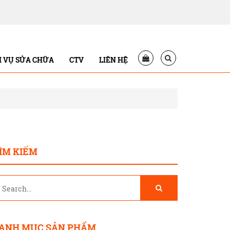
H VỤ SỬA CHỮA
CTV
LIÊN HỆ
ÌM KIẾM
ANH MỤC SẢN PHẨM