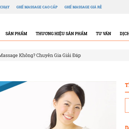
 CHẠY
GHẾ MASSAGE CAO CẤP
GHẾ MASSAGE GIÁ RẺ
SẢN PHẨM
THƯƠNG HIỆU SẢN PHẨM
TƯ VẤN
DỊC
Massage Không? Chuyên Gia Giải Đáp
T
D