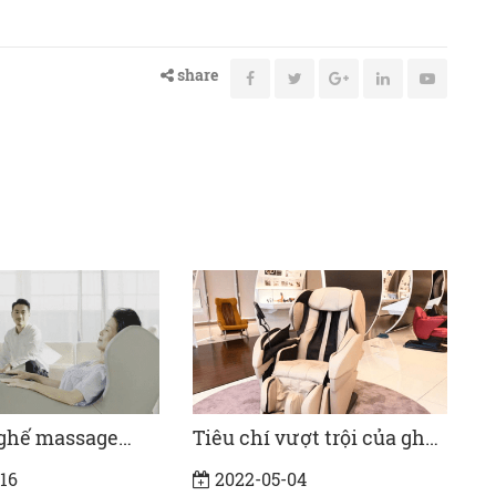
share
ượt trội của ghế
Ghế massage toàn thân
N
Nhật Bản chính
điều trị đau lưng như thế
t
04
2022-03-16
nào ?