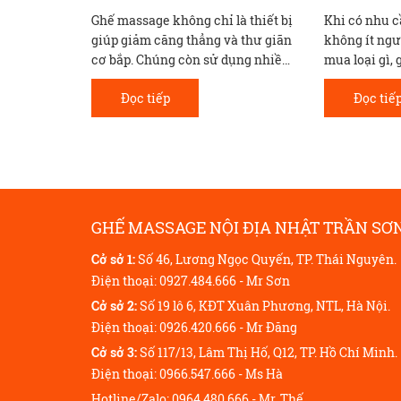
à thiết bị
Khi có nhu cầu mua ghế massage,
Xuất hiện tại
à thư giãn
không ít người băn khoăn nên
được hàng tr
ụng nhiều
mua loại gì, giá thành ra sao và
Việt tin tưởn
iúp làm dịu
thương hiệu nào đáng tin cậy.
dụng là các
Đọc tiếp
Đọc tiế
đau cột
massage nội
GHẾ MASSAGE NỘI ĐỊA NHẬT TRẦN SƠ
Cở sở 1:
Số 46, Lương Ngọc Quyến, TP. Thái Nguyên.
Điện thoại: 0927.484.666 - Mr Sơn
Cở sở 2:
Số 19 lô 6, KĐT Xuân Phương, NTL, Hà Nội.
Điện thoại: 0926.420.666 - Mr Đăng
Cở sở 3:
Số 117/13, Lâm Thị Hố, Q12, TP. Hồ Chí Minh.
Điện thoại: 0966.547.666 - Ms Hà
Hotline/Zalo: 0964.480.666 - Mr. Thế