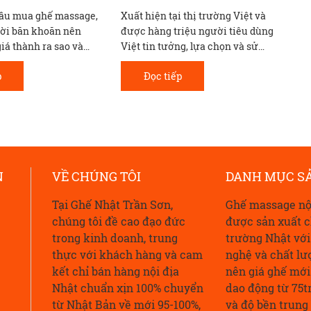
 thị trường Việt và
Ghế massage không chỉ là thiết bị
K
iệu người tiêu dùng
giúp giảm căng thẳng và thư giãn
k
g, lựa chọn và sử
cơ bắp. Chúng còn sử dụng nhiều
mu
 siêu phẩm máy
công nghệ, tính năng giúp làm dịu
th
p
Đọc tiếp
 địa Nhật Bản
các cơn đau nhức như đau cột
sống, đau lưng.
N
VỀ CHÚNG TÔI
DANH MỤC S
Tại Ghế Nhật Trần Sơn,
Ghế massage nộ
chúng tôi đề cao đạo đức
được sản xuất c
trong kinh doanh, trung
trường Nhật vớ
thực với khách hàng và cam
nghệ và chất lư
kết chỉ bán hàng nội địa
nên giá ghế mới 
Nhật chuẩn xịn 100% chuyển
dao động từ 75t
từ Nhật Bản về mới 95-100%,
và độ bền trung 