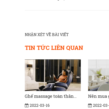
NHẬN XÉT VỀ BÀI VIẾT
TIN TỨC LIÊN QUAN
 thân
Nên mua ghế massage
Tiêu chí v
như thế
toàn thân giá bao nhiêu?
massage 
2022-03-16
2022-05-
hãng