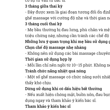
có sự tư vấn từ bác sĩ.
3 tháng giữa thai kỳ
- Đây được xem là giai đoạn tương đối ổn đị
ghế massage với cường độ nhẹ và thời gian n
3 tháng cuối thai kỳ
- Mẹ bầu thường bị đau lưng, phù chân và mệ
triệu chứng này, nhưng cần tránh các chế đ
Những lưu ý quan trọng khi mẹ bầu sử dụng
Chọn chế độ massage nhẹ nhàng
- Không nên sử dụng các bài massage chuyên
Thời gian sử dụng hợp lý
- Mỗi lần chỉ nên ngồi từ 10–15 phút. Không nê
Tránh chức năng nhiệt quá nóng
- Một số ghế massage có chức năng sưởi nhi
thấy khó chịu.
Dừng sử dụng khi có dấu hiệu bất thường
- Nếu xuất hiện chóng mặt, buồn nôn, đau bụ
dụng ngay và tham khảo ý kiến bác sĩ.
Tham khảo ý kiến bác sĩ