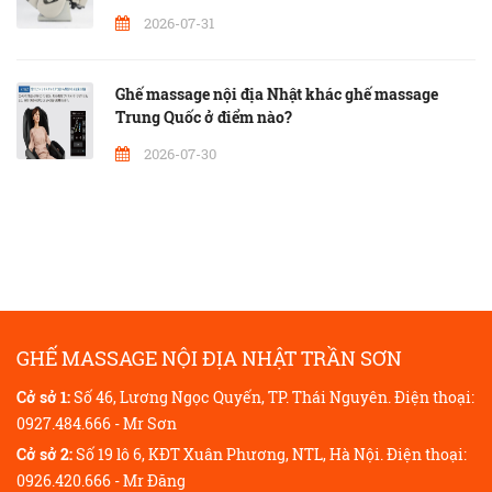
2026-07-31
Ghế massage nội địa Nhật khác ghế massage
Trung Quốc ở điểm nào?
2026-07-30
GHẾ MASSAGE NỘI ĐỊA NHẬT TRẦN SƠN
Cở sở 1:
Số 46, Lương Ngọc Quyến, TP. Thái Nguyên. Điện thoại:
0927.484.666 - Mr Sơn
Cở sở 2:
Số 19 lô 6, KĐT Xuân Phương, NTL, Hà Nội. Điện thoại:
0926.420.666 - Mr Đăng