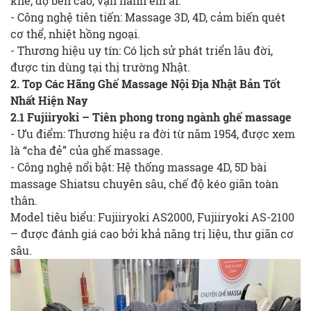
khe, độ bền cao, vận hành êm ái.
- Công nghệ tiên tiến: Massage 3D, 4D, cảm biến quét
cơ thể, nhiệt hồng ngoại.
- Thương hiệu uy tín: Có lịch sử phát triển lâu đời,
được tin dùng tại thị trường Nhật.
2. Top Các Hãng Ghế Massage Nội Địa Nhật Bản Tốt
Nhất Hiện Nay
2.1 Fujiiryoki – Tiên phong trong ngành ghế massage
- Ưu điểm: Thương hiệu ra đời từ năm 1954, được xem
là “cha đẻ” của ghế massage.
- Công nghệ nổi bật: Hệ thống massage 4D, 5D bài
massage Shiatsu chuyên sâu, chế độ kéo giãn toàn
thân.
Model tiêu biểu: Fujiiryoki AS2000, Fujiiryoki AS-2100
– được đánh giá cao bởi khả năng trị liệu, thư giãn cơ
sâu.