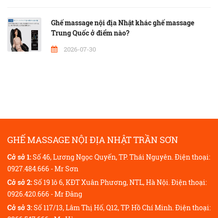
Ghế massage nội địa Nhật khác ghế massage
Trung Quốc ở điểm nào?
2026-07-30
GHẾ MASSAGE NỘI ĐỊA NHẬT TRẦN SƠN
Cở sở 1:
Số 46, Lương Ngọc Quyến, TP. Thái Nguyên. Điện thoại:
0927.484.666 - Mr Sơn
Cở sở 2:
Số 19 lô 6, KĐT Xuân Phương, NTL, Hà Nội. Điện thoại:
0926.420.666 - Mr Đăng
Cở sở 3:
Số 117/13, Lâm Thị Hố, Q12, TP. Hồ Chí Minh. Điện thoại: